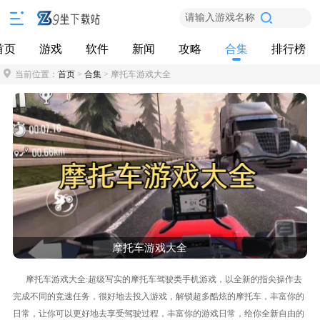
请输入游戏名称
首页
游戏
软件
新闻
攻略
合集
排行榜
当前位置：
首页
>
合集
> 摩托车游戏大全
摩托车游戏大全
摩托车游戏大全:超级写实的摩托车驾驶类手机游戏，以全新的指尖操作去
完成不同的竞速任务，很好地去投入游戏，解锁超多酷炫的摩托车，丰富你的
日常，让你可以更好地去享受驾驶过程，丰富你的游戏日常，给你全新自由的