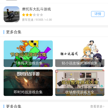
摩托车大乱斗游戏
详情
赛车竞速 /
91MB
/
v1.00
更多合集
节奏闯关游戏合集
轻小说改编的游戏合集
即时对战游戏合集
收纳整理游戏大全
更多合集
查看更多>