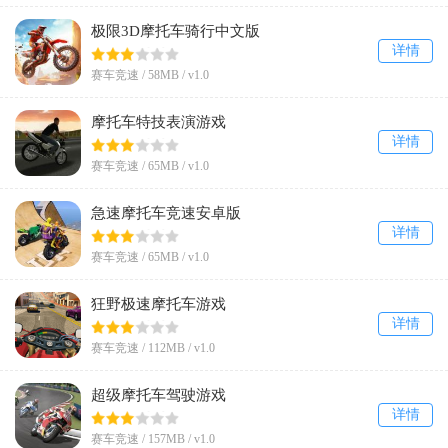
极限3D摩托车骑行中文版
详情
赛车竞速 /
58MB
/
v1.0
摩托车特技表演游戏
详情
赛车竞速 /
65MB
/
v1.0
急速摩托车竞速安卓版
详情
赛车竞速 /
65MB
/
v1.0
狂野极速摩托车游戏
详情
赛车竞速 /
112MB
/
v1.0
超级摩托车驾驶游戏
详情
赛车竞速 /
157MB
/
v1.0