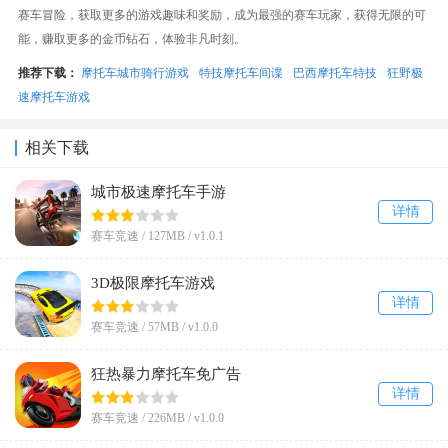
赛车冒险，获取更多的游戏趣味和奖励，成为最强的赛车玩家，获得无限的可
能，赚取更多的金币钻石，体验非凡时刻。
推荐下载：
摩托车城市骑行游戏
特技摩托车间谍
巴西摩托车特技
狂野极
速摩托车游戏
相关下载
城市极速摩托车手游
详情
赛车竞速 /
127MB
/
v1.0.1
3D极限摩托车游戏
详情
赛车竞速 /
57MB
/
v1.0.0
狂热暴力摩托车免广告
详情
赛车竞速 /
226MB
/
v1.0.0