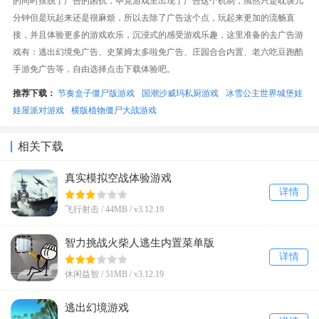
的同时摆脱了广告的困扰，毕竟游戏里出现了广告这个机制，虽然只是耽误几
分钟但是玩起来还是很麻烦，所以去除了广告这个点，玩起来更加的流畅直
接，并且体验更多的游戏欢乐，沉浸式的感受游戏乐趣，这里准备的去广告游
戏有：逃出幻境免广告、史莱姆太多啦免广告、庄园合合内置、老六吃豆跑酷
手游免广告等，自由选择点击下载体验吧。
推荐下载：
节奏盒子僵尸版游戏
国潮沙威玛私厨游戏
冰雪公主世界城堡娃
娃屋派对游戏
横版植物僵尸大战游戏
相关下载
真实模拟空战体验游戏
详情
飞行射击 /
44MB
/
v3.12.19
智力挑战火柴人逃生内置菜单版
详情
休闲益智 /
51MB
/
v3.12.19
逃出幻境游戏