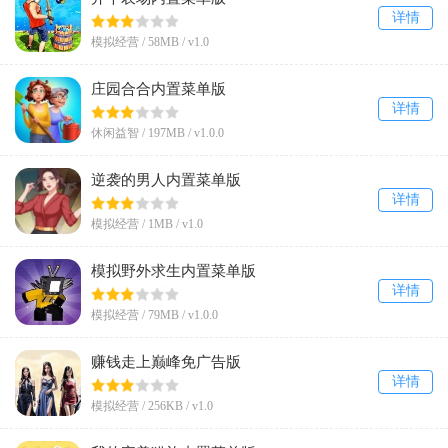
详情
模拟经营 /
58MB
/
v1.0
庄园合合内置菜单版
详情
休闲益智 /
197MB
/
v1.0.0
逆袭的男人内置菜单版
详情
模拟经营 /
1MB
/
v1.0
模拟野外求生内置菜单版
详情
模拟经营 /
79MB
/
v1.0.0
赚钱走上巅峰免广告版
详情
模拟经营 /
256KB
/
v1.0