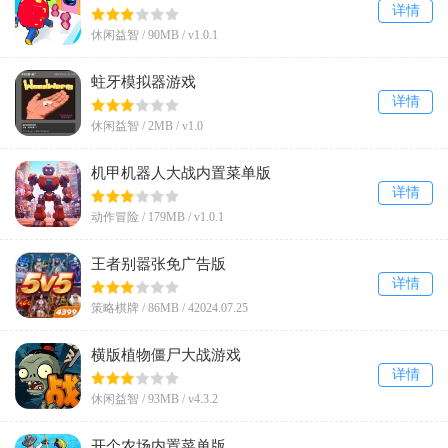
详情
休闲益智 /
90MB
/
v1.0.1
蛀牙模拟器游戏
详情
休闲益智 /
2MB
/
v1.0
机甲机器人大战内置菜单版
详情
动作冒险 /
179MB
/
v1.0.1
王者别嚣张免广告版
详情
策略棋牌 /
86MB
/
42024.07.25
横版植物僵尸大战游戏
详情
休闲益智 /
93MB
/
v4.3.2
开个农场内置菜单版