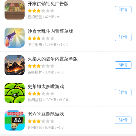
开家供销社免广告版
详情
模拟经营 /
42MB
/
v1
沙盒大乱斗内置菜单版
详情
飞行射击 /
127MB
/
v1.0.1
火柴人的战争内置菜单版
详情
策略棋牌 /
30MB
/
v1.0
史莱姆太多啦游戏
详情
休闲益智 /
139MB
/
v1.0.0
老六吃豆跑酷游戏
详情
休闲益智 /
65MB
/
v1.0