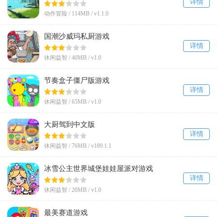
详情
动作冒险 /
114MB
/
v1.1.0
国潮沙威玛私厨游戏
详情
休闲益智 /
40MB
/
v1.0
节奏盒子僵尸版游戏
详情
休闲益智 /
65MB
/
v1.0
大厨驾到中文版
详情
休闲益智 /
76MB
/
v189.1.1
冰雪公主世界城堡娃娃屋派对游戏
详情
休闲益智 /
20MB
/
v1.0
最美赛道游戏