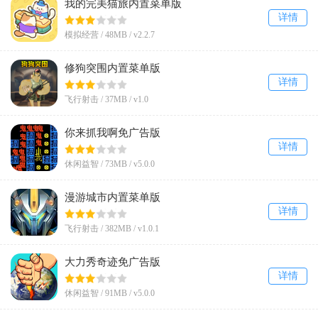
我的完美猫旅内置菜单版
详情
模拟经营 /
48MB
/
v2.2.7
修狗突围内置菜单版
详情
飞行射击 /
37MB
/
v1.0
你来抓我啊免广告版
详情
休闲益智 /
73MB
/
v5.0.0
漫游城市内置菜单版
详情
飞行射击 /
382MB
/
v1.0.1
大力秀奇迹免广告版
详情
休闲益智 /
91MB
/
v5.0.0