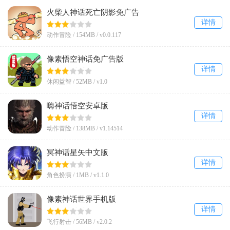
火柴人神话死亡阴影免广告
详情
动作冒险 /
154MB
/
v0.0.117
像素悟空神话免广告版
详情
休闲益智 /
52MB
/
v1.0
嗨神话悟空安卓版
详情
动作冒险 /
138MB
/
v1.14514
冥神话星矢中文版
详情
角色扮演 /
1MB
/
v1.1.0
像素神话世界手机版
详情
飞行射击 /
56MB
/
v2.0.2