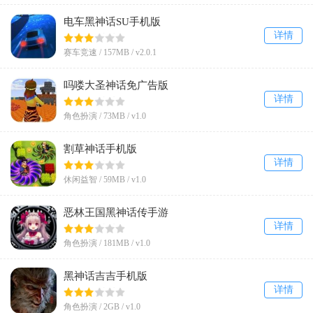
电车黑神话SU手机版
详情
赛车竞速 /
157MB
/
v2.0.1
吗喽大圣神话免广告版
详情
角色扮演 /
73MB
/
v1.0
割草神话手机版
详情
休闲益智 /
59MB
/
v1.0
恶林王国黑神话传手游
详情
角色扮演 /
181MB
/
v1.0
黑神话吉吉手机版
详情
角色扮演 /
2GB
/
v1.0