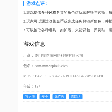
游戏点评：
1.游戏提供多种风格各异的角色供玩家解锁与选择，
2.玩家可以通过收集金币或完成任务解锁新角色，并
3.可以拾取各种道具，如护盾、火箭背包、弹簧鞋、
游戏信息
厂商：厦门猫咪游网络科技有限公司
包名：com.mm.wpkzk.vivo
MD5：B47950E78342507BCC665B458B5F8AF0
年龄：12+
官方版
安全
无广告
需网络