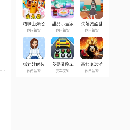
猫咪山海经
甜品小当家
失落跑酷世
模拟器安卓
游戏
界游戏
休闲益智
休闲益智
休闲益智
版
抓娃娃时装
我要造跑车
高能桌球游
秀手机版
游戏
戏
休闲益智
赛车竞速
休闲益智