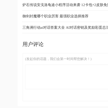
炉石传说安戈洛龟途小程序活动来袭 12卡包+2皮肤免
御剑封魔哪个职业厉害 最强职业选择推荐
三角洲行动ai对话答案大全 AI对话密钥及奖励彩蛋总
用户评论
(发起你的话题，我们会第一时间帮您解决！)