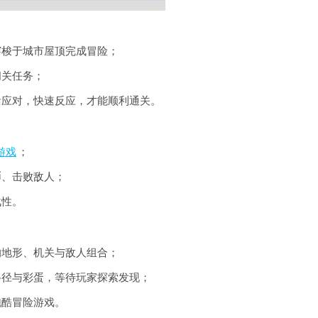
穿梭于城市屋顶完成冒险；
闯关任务；
活应对，快速反应，才能顺利通关。
游戏
；
币、击败敌人；
战性。
的地形、机关与敌人组合；
路径与彩蛋，等待玩家探索发现；
跑酷冒险游戏。