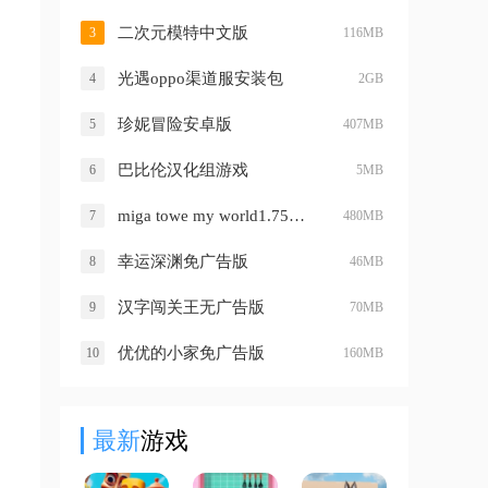
二次元模特中文版
3
116MB
光遇oppo渠道服安装包
4
2GB
珍妮冒险安卓版
5
407MB
巴比伦汉化组游戏
6
5MB
miga towe my world1.75无广告版
7
480MB
幸运深渊免广告版
8
46MB
汉字闯关王无广告版
9
70MB
优优的小家免广告版
10
160MB
最新
游戏