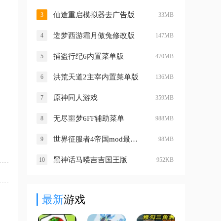
仙途重启模拟器去广告版
3
33MB
造梦西游霜月傲兔修改版
4
147MB
捕盗行纪6内置菜单版
5
470MB
洪荒天道2主宰内置菜单版
6
136MB
原神同人游戏
7
359MB
无尽噩梦6FF辅助菜单
8
988MB
世界征服者4帝国mod最终版
9
98MB
黑神话马喽吉吉国王版
10
952KB
最新
游戏