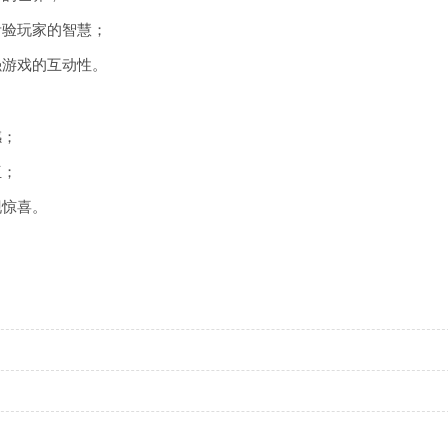
考验玩家的智慧；
强游戏的互动性。
感；
伍；
现惊喜。