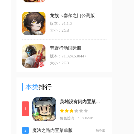
龙族卡塞尔之门公测版
版本：v1.1.6
大小：2GB
荒野行动国际服
版本：v1.324.530447
大小：2GB
本类
排行
英雄没有闪内置菜单版
1
角色扮演 / 536MB
魔法之路内置菜单版
2
69MB