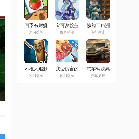
四季有财赚
宝可梦靛蓝
修勾三角洲
钱小游戏
石英手机版
模拟游戏
休闲益智
角色扮演
飞行射击
木棍人追赶
我蛮厉害的
汽车驾驶高
游戏
免广告版
速公路模拟
休闲益智
休闲益智
赛车竞速
器游戏