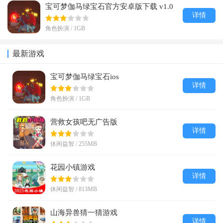
宝可梦伽马绿宝石官方安卓版下载 v1.0
详情
角色扮演 / 1GB
最新游戏
宝可梦伽马绿宝石ios
详情
角色扮演 / 1GB
营救女孩吧无广告版
详情
休闲益智 / 255MB
花园小镇游戏
详情
休闲益智 / 813MB
山海异兽猜一猜游戏
详情