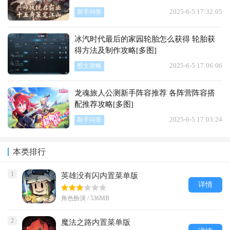
2025-6-5 17:32:05
新手问答
冰汽时代最后的家园轮胎怎么获得 轮胎获
得方法及制作攻略[多图]
2025-6-5 17:06:06
图文攻略
龙魂旅人公测新手阵容推荐 各阵营阵容搭
配推荐攻略[多图]
2025-6-5 17:03:24
新手问答
本类排行
1
英雄没有闪内置菜单版
详情
角色扮演 / 536MB
2
魔法之路内置菜单版