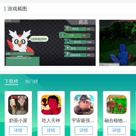
游戏截图
下载榜
热门榜
1
2
3
4
奶茶小屋
吃人天神
宇宙最强战队
融合植物横扫僵尸
详情
详情
详情
详情