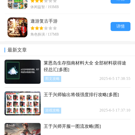
休闲益智 / 193MB
遨游复古手游
详情
角色扮演 / 137MB
最新文章
莱恩岛生存指南材料大全 全部材料获得途
径总汇[多图]
2025-6-5 17:38:55
图文攻略
王于兴师输出将领强度排行攻略[多图]
2025-6-5 17:37:10
游戏攻略
王于兴师开服一图流攻略[图]