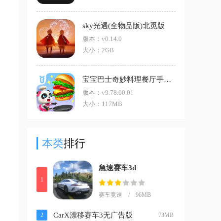
sky光遇(全物品版)北觅版
版本：v0.14.0
大小：2GB
宝宝巴士奇妙料理餐厅手机版
版本：v9.78.00.01
大小：117MB
本类
排行
急速赛车3d
1
赛车竞速 / 96MB
CarX漂移赛车3无广告版
2
73MB