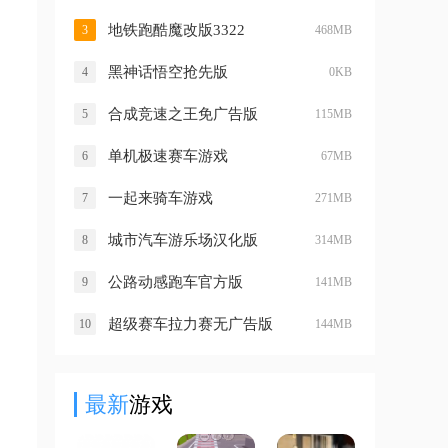
地铁跑酷魔改版3322
3
468MB
黑神话悟空抢先版
4
0KB
合成竞速之王免广告版
5
115MB
单机极速赛车游戏
6
67MB
一起来骑车游戏
7
271MB
城市汽车游乐场汉化版
8
314MB
公路动感跑车官方版
9
141MB
超级赛车拉力赛无广告版
10
144MB
最新
游戏