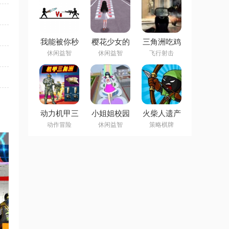
我能被你秒
樱花少女的
三角洲吃鸡
吗游戏
新年愿望游
游戏
休闲益智
休闲益智
飞行射击
戏
动力机甲三
小姐姐校园
火柴人遗产
角洲游戏
跑酷游戏
之战下载安
动作冒险
休闲益智
策略棋牌
装