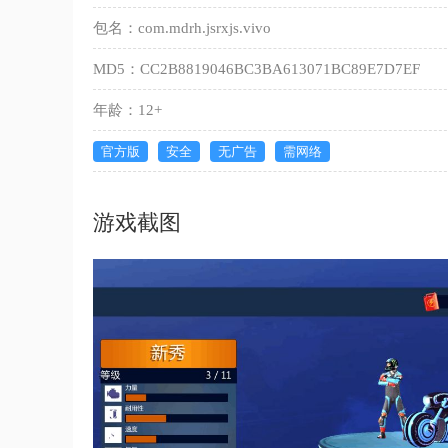
包名：com.mdrh.jsrxjs.vivo
MD5：CC2B8819046BC3BA613071BC89E7D7EF
年龄：12+
官方版
安全
无广告
需网络
游戏截图