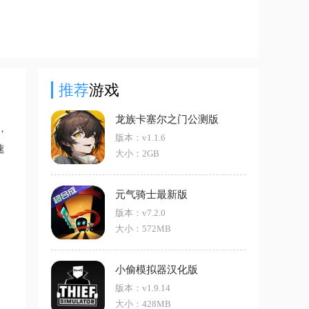
推荐
游戏
龙族卡塞尔之门公测版
，
版本：v1.1.6
速
大小：2GB
元气骑士最新版
版本：v7.2.0
大小：572MB
小偷模拟器汉化版
版本：v1.9.14
大小：428MB