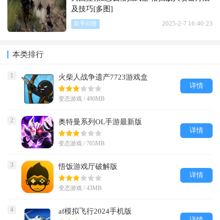
及技巧[多图]
2025-2-7 16:40:23
新手问答
本类排行
1
火柴人战争遗产7723游戏盒
详情
变态游戏 / 490MB
2
奥特曼系列OL手游最新版
详情
变态游戏 / 705MB
3
悟饭游戏厅破解版
详情
变态游戏 / 43MB
4
af模拟飞行2024手机版
详情