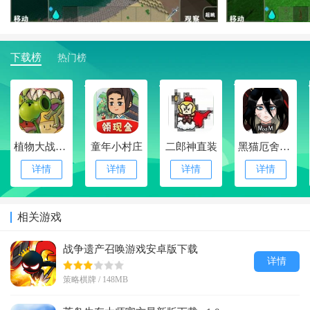
下载榜
热门榜
1
2
3
4
植物大战僵尸抽卡版
童年小村庄
二郎神直装
黑猫厄舍的遗产
详情
详情
详情
详情
相关游戏
战争遗产召唤游戏安卓版下载
详情
v6.250122.147
策略棋牌 / 148MB