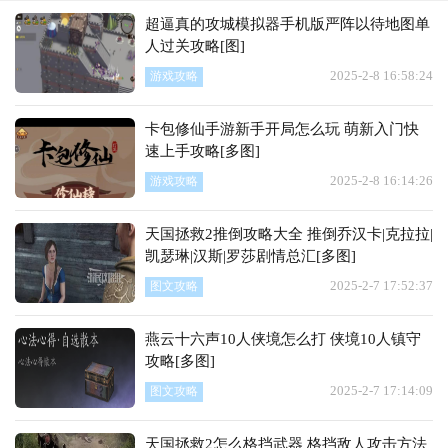
超逼真的攻城模拟器手机版严阵以待地图单
人过关攻略[图]
2025-2-8 16:58:24
游戏攻略
卡包修仙手游新手开局怎么玩 萌新入门快
速上手攻略[多图]
2025-2-8 16:14:26
游戏攻略
天国拯救2推倒攻略大全 推倒乔汉卡|克拉拉|
凯瑟琳|汉斯|罗莎剧情总汇[多图]
2025-2-7 17:52:37
图文攻略
燕云十六声10人侠境怎么打 侠境10人镇守
攻略[多图]
2025-2-7 17:14:09
图文攻略
天国拯救2怎么格挡武器 格挡敌人攻击方法