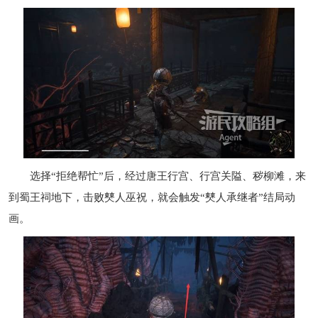
选择“拒绝帮忙”后，经过唐王行宫、行宫关隘、秽柳滩，来
到蜀王祠地下，击败僰人巫祝，就会触发“僰人承继者”结局动
画。