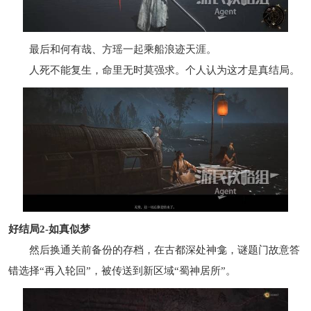
最后和何有哉、方瑶一起乘船浪迹天涯。
人死不能复生，命里无时莫强求。个人认为这才是真结局。
好结局2-如真似梦
然后换通关前备份的存档，在古都深处神龛，谜题门故意答
错选择“再入轮回”，被传送到新区域“蜀神居所”。