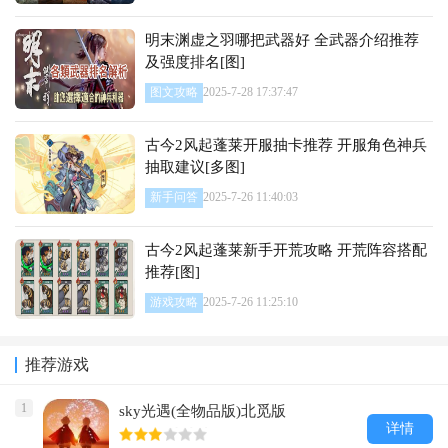
明末渊虚之羽哪把武器好 全武器介绍推荐
及强度排名[图]
图文攻略
2025-7-28 17:37:47
古今2风起蓬莱开服抽卡推荐 开服角色神兵
抽取建议[多图]
新手问答
2025-7-26 11:40:03
古今2风起蓬莱新手开荒攻略 开荒阵容搭配
推荐[图]
游戏攻略
2025-7-26 11:25:10
推荐游戏
1
sky光遇(全物品版)北觅版
详情