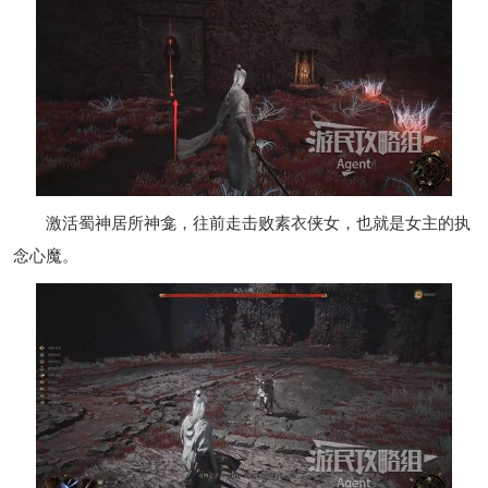
激活蜀神居所神龛，往前走击败素衣侠女，也就是女主的执
念心魔。