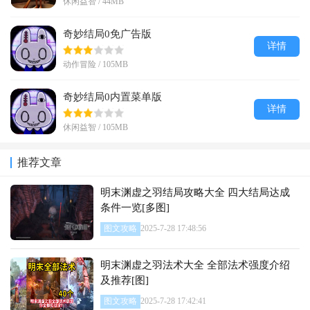
休闲益智 / 44MB
奇妙结局0免广告版
详情
动作冒险 / 105MB
奇妙结局0内置菜单版
详情
休闲益智 / 105MB
推荐文章
明末渊虚之羽结局攻略大全 四大结局达成
条件一览[多图]
图文攻略
2025-7-28 17:48:56
明末渊虚之羽法术大全 全部法术强度介绍
及推荐[图]
图文攻略
2025-7-28 17:42:41