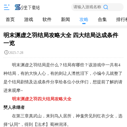
请输入游戏名称
首页
游戏
软件
新闻
攻略
合集
排行
明末渊虚之羽结局攻略大全 四大结局达成条件
一览
2025-7-28
明末渊虚之羽结局是什么？结局有哪些？该游戏中一共有4
种结局，有的大快人心，有的则让人潸然泪下，小编今儿就整了
是个结局剧情及达成条件分享给各位小伙伴们，想提前了解的请
进来观摩~
明末渊虚之羽四大结局攻略大全
僰人承继者
在第三章真武山，来到鸟人居所，神龛旁见到红衣少女，选
择“认同”，得到【法术】蜀神润泽。