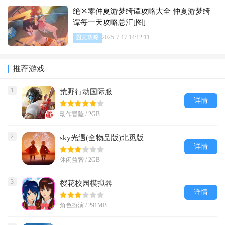
绝区零仲夏游梦绮谭攻略大全 仲夏游梦绮
谭每一天攻略总汇[图]
图文攻略
2025-7-17 14:12:11
推荐游戏
1
荒野行动国际服
详情
动作冒险 / 2GB
2
sky光遇(全物品版)北觅版
详情
休闲益智 / 2GB
3
樱花校园模拟器
详情
角色扮演 / 291MB