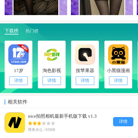
下载榜
热门榜
1
2
3
4
17岁
淘色影视
按苹果器
小黑猫漫画
详情
详情
详情
详情
相关软件
nice拍照相机最新手机版下载 v1.3
详情
商务办公 / 83MB