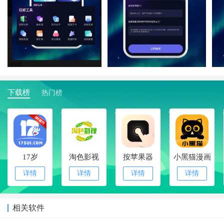
下载榜
热门榜
1
2
3
4
17岁
淘色影视
按苹果器
小黑猫漫画
详情
详情
详情
详情
相关软件