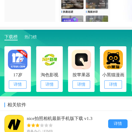
下载榜
热门榜
1
2
3
4
17岁
淘色影视
按苹果器
小黑猫漫画
详情
详情
详情
详情
相关软件
nice拍照相机最新手机版下载 v1.3
详情
商务办公 / 83MB