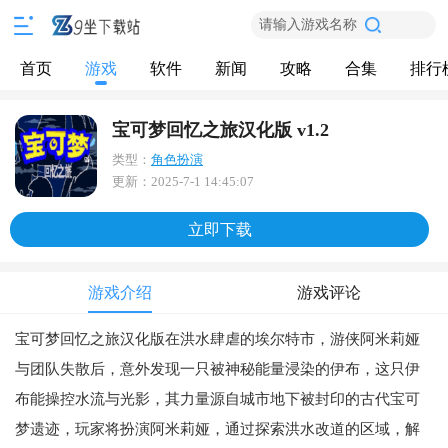
请输入游戏名称
首页
游戏
软件
新闻
攻略
合集
排行
宝可梦回忆之旅汉化版 v1.2
类型：
角色扮演
更新：
2025-7-1 14:45:07
立即下载
游戏介绍
游戏评论
宝可梦
回忆之旅汉化版在洪水肆虐的埃尔特市，游侠阿米莉娅
与团队失散后，意外发现一只被神秘能量浸染的伊布，这只伊
布能操控水流与光影，其力量源自城市地下被封印的古代宝可
梦遗迹，玩家将扮演阿米莉娅，通过探索洪水改道的区域，解