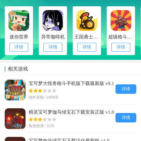
1
2
3
4
迷你世界
异常咖啡机
王国勇士进化
超级格斗大师
详情
详情
详情
详情
相关游戏
宝可梦大怪兽格斗手机版下载最新版 v9.1
详情
动作冒险 / 246MB
精灵宝可梦伽马绿宝石下载安装正版 v1.0
详情
角色扮演 / 1GB
宝可梦伽马绿宝石下载汉化最新版 v1.0