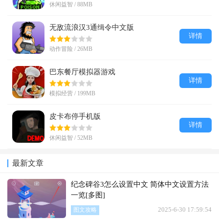
休闲益智 / 88MB
无敌流浪汉3通缉令中文版
详情
动作冒险 / 26MB
巴东餐厅模拟器游戏
详情
模拟经营 / 199MB
皮卡布停手机版
详情
休闲益智 / 52MB
最新文章
纪念碑谷3怎么设置中文 简体中文设置方法
一览[多图]
2025-6-30 17:59:54
图文攻略