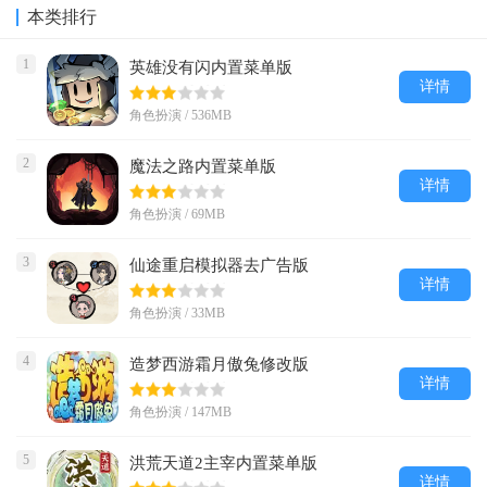
本类排行
1
英雄没有闪内置菜单版
详情
角色扮演 / 536MB
2
魔法之路内置菜单版
详情
角色扮演 / 69MB
3
仙途重启模拟器去广告版
详情
角色扮演 / 33MB
4
造梦西游霜月傲兔修改版
详情
角色扮演 / 147MB
5
洪荒天道2主宰内置菜单版
详情