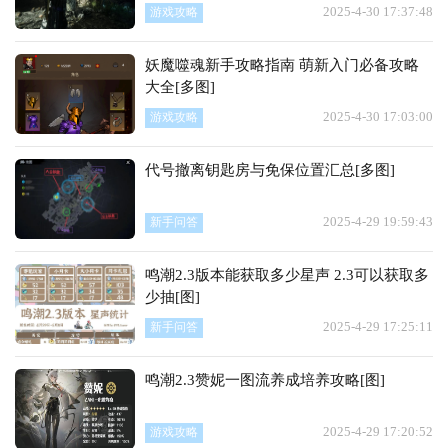
2025-4-30 17:37:48
游戏攻略
妖魔噬魂新手攻略指南 萌新入门必备攻略
大全[多图]
2025-4-30 17:03:00
游戏攻略
代号撤离钥匙房与免保位置汇总[多图]
2025-4-29 19:59:43
新手问答
鸣潮2.3版本能获取多少星声 2.3可以获取多
少抽[图]
2025-4-29 17:25:11
新手问答
鸣潮2.3赞妮一图流养成培养攻略[图]
2025-4-29 17:20:52
游戏攻略