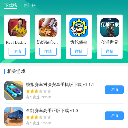
下载榜
热门榜
1
2
3
4
Real Badminton
奶奶贴心小猫
齿轮堡垒
创游世界
详情
详情
详情
详情
相关游戏
模拟赛车对决安卓手机版下载 v1.1.1
详情
赛车竞速 / 99MB
全能赛车高手正版下载 v1.0
详情
赛车竞速 / 75MB