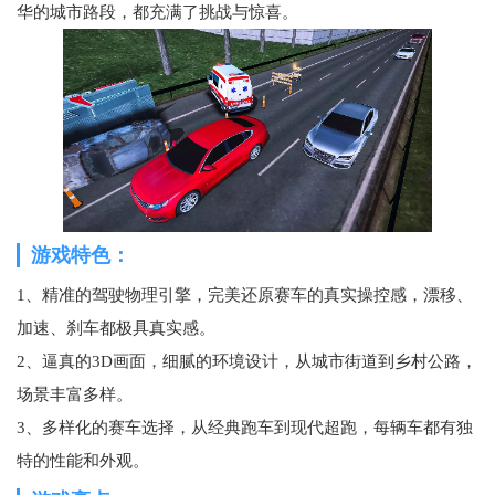
华的城市路段，都充满了挑战与惊喜。
游戏特色：
1、精准的驾驶物理引擎，完美还原赛车的真实操控感，漂移、
加速、刹车都极具真实感。
2、逼真的3D画面，细腻的环境设计，从城市街道到乡村公路，
场景丰富多样。
3、多样化的赛车选择，从经典跑车到现代超跑，每辆车都有独
特的性能和外观。