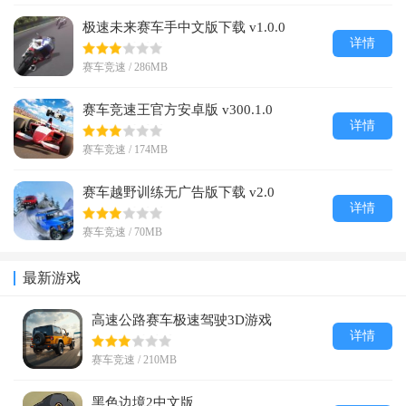
极速未来赛车手中文版下载 v1.0.0
详情
赛车竞速 / 286MB
赛车竞速王官方安卓版 v300.1.0
详情
赛车竞速 / 174MB
赛车越野训练无广告版下载 v2.0
详情
赛车竞速 / 70MB
最新游戏
高速公路赛车极速驾驶3D游戏
详情
赛车竞速 / 210MB
黑色边境2中文版