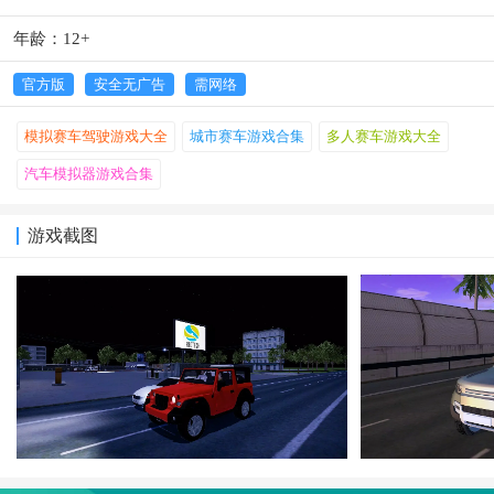
年龄：12+
官方版
安全无广告
需网络
模拟赛车驾驶游戏大全
城市赛车游戏合集
多人赛车游戏大全
汽车模拟器游戏合集
游戏截图