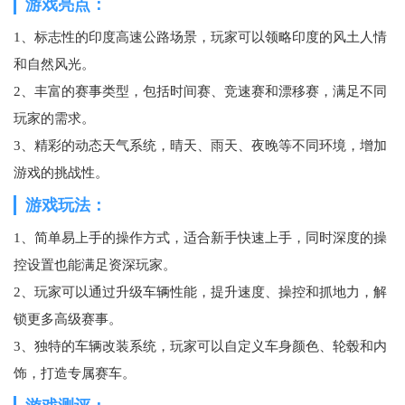
游戏亮点：
1、标志性的印度高速公路场景，玩家可以领略印度的风土人情
和自然风光。
2、丰富的赛事类型，包括时间赛、竞速赛和漂移赛，满足不同
玩家的需求。
3、精彩的动态天气系统，晴天、雨天、夜晚等不同环境，增加
游戏的挑战性。
游戏玩法：
1、简单易上手的操作方式，适合新手快速上手，同时深度的操
控设置也能满足资深玩家。
2、玩家可以通过升级车辆性能，提升速度、操控和抓地力，解
锁更多高级赛事。
3、独特的车辆改装系统，玩家可以自定义车身颜色、轮毂和内
饰，打造专属赛车。